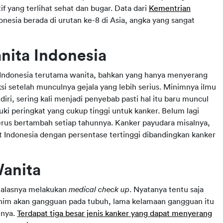
if yang terlihat sehat dan bugar. Data dari
Kementrian
esia berada di urutan ke-8 di Asia, angka yang sangat
nita Indonesia
t Indonesia terutama wanita, bahkan yang hanya menyerang
si setelah munculnya gejala yang lebih serius. Minimnya ilmu
diri, sering kali menjadi penyebab pasti hal itu baru muncul
uki peringkat yang cukup tinggi untuk kanker. Belum lagi
terus bertambah setiap tahunnya. Kanker payudara misalnya,
at Indonesia dengan persentase tertinggi dibandingkan kanker
Wanita
 malasnya melakukan
medical check up
. Nyatanya tentu saja
minim akan gangguan pada tubuh, lama kelamaan gangguan itu
nnya.
Terdapat tiga besar jenis kanker yang dapat menyerang