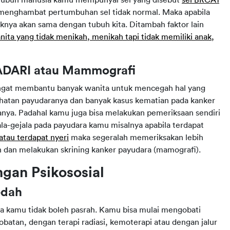
 tubuh manusia kamu mempunyai sel yang disebut
sel BRCA1
n menghambat pertumbuhan sel tidak normal. Maka apabila
knya akan sama dengan tubuh kita. Ditambah faktor lain
nita yang tidak menikah, menikah tapi tidak memiliki anak,
SADARI atau Mammografi
angat membantu banyak wanita untuk mencegah hal yang
ehatan payudaranya dan banyak kasus kematian pada kanker
lanya. Padahal kamu juga bisa melakukan pemeriksaan sendiri
a-gejala pada payudara kamu misalnya apabila terdapat
 atau terdapat nyeri
maka segeralah memeriksakan lebih
an dan melakukan skrining kanker payudara (mamografi).
gan Psikososial
edah
aja kamu tidak boleh pasrah. Kamu bisa mulai mengobati
atan, dengan terapi radiasi, kemoterapi atau dengan jalur