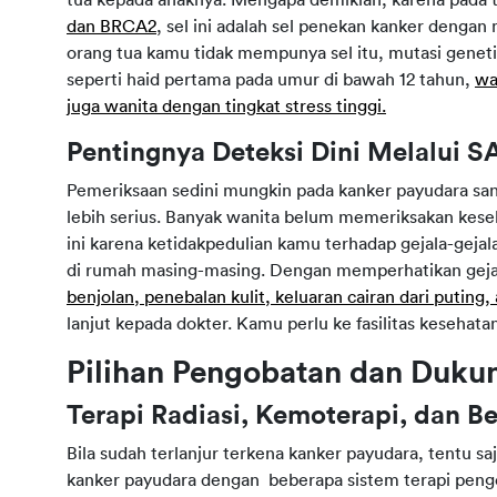
tua kepada anaknya. Mengapa demikian, karena pada
dan BRCA2
, sel ini adalah sel penekan kanker denga
orang tua kamu tidak mempunya sel itu, mutasi geneti
seperti haid pertama pada umur di bawah 12 tahun,
wa
juga wanita dengan tingkat stress tinggi.
Pentingnya Deteksi Dini Melalui 
Pemeriksaan sedini mungkin pada kanker payudara s
lebih serius. Banyak wanita belum memeriksakan kes
ini karena ketidakpedulian kamu terhadap gejala-geja
di rumah masing-masing. Dengan memperhatikan gejal
benjolan, penebalan kulit, keluaran cairan dari puting,
lanjut kepada dokter. Kamu perlu ke fasilitas kesehat
Pilihan Pengobatan dan Dukun
Terapi Radiasi, Kemoterapi, dan B
Bila sudah terlanjur terkena kanker payudara, tentu s
kanker payudara dengan beberapa sistem terapi pengob