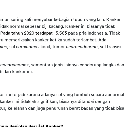
mun sering kali menyebar kebagian tubuh yang lain. Kanker
idak normal sebesar biji kacang. Kanker ini biasanya tidak
.
Pada tahun 2020 terdapat 13.563
pada pria Indonesia. Tidak
aru memeriksakan kanker ketika sudah terlambat. Ada
mas
, sel
carcinomas
kecil, tumor
neuroendocrine
, sel transisi
enocarcinomas
, sementara jenis lainnya cenderung langka dan
dari kanker ini.
ker ini terjadi karena adanya sel yang tumbuh secara abnormal
anker ini tidaklah signifikan, biasanya ditandai dengan
ur, kelelahan dan juga penurunan berat badan yang tidak bisa
ua Benjolan Bersifat Kanker?