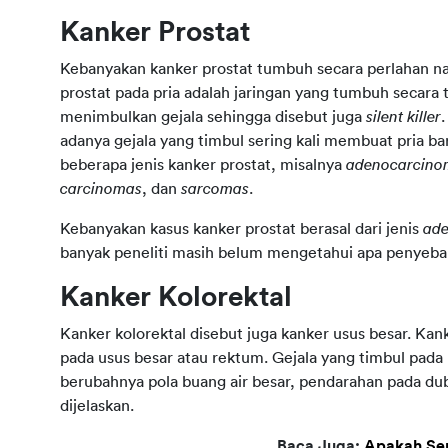
Kanker Prostat
Kebanyakan kanker prostat tumbuh secara perlahan na
prostat pada pria adalah jaringan yang tumbuh secara t
menimbulkan gejala sehingga disebut juga
silent killer
adanya gejala yang timbul sering kali membuat pria b
beberapa jenis kanker prostat, misalnya
adenocarcino
carcinomas
, dan
sarcomas
.
Kebanyakan kasus kanker prostat berasal dari jenis
ad
banyak peneliti masih belum mengetahui apa penyebab 
Kanker Kolorektal
Kanker kolorektal disebut juga kanker usus besar. Kan
pada usus besar atau rektum. Gejala yang timbul pada k
berubahnya pola buang air besar, pendarahan pada dub
dijelaskan.
Baca Juga:
Apakah Sem