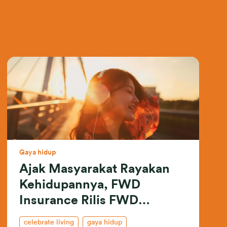
Gaya hidup
Ajak Masyarakat Rayakan
Kehidupannya, FWD
Insurance Rilis FWD
Celebrate Living Song
celebrate living
gaya hidup