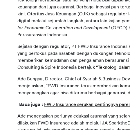
Teknologi merupakan satu hal yang tidak bisa dipisahk
keuangan dan juga asuransi. Berbagai inovasi pun te
kini. Otoritas Jasa Keuangan (OJK) sebagai regulato
digital melalui sejumlah langkah, antara lain kajian p
for Economic Co-operation and Development 
(OECD) h
Perasuransian Indonesia.
Sejalan dengan regulator, PT FWD Insurance Indonesia 
yang berfokus pada nasabah dengan dukungan teknol
memberikan kemudahan dan pengalaman berasuransi y
Consulting & Spire Indonesia bertajuk 
“Teknologi dala
Ade Bungsu, Director, Chief of Syariah & Business D
menjelaskan, “FWD Insurance terus memberikan kemu
menyenangkan agar bisa diterima berbagai generasi, di 
Baca juga : 
FWD Insurance serukan pentingnya peren
Ade menegaskan perlunya edukasi asuransi yang selaras
dilakukan FWD Insurance adalah melalui JA SparktheD