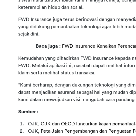
siswa mulai usia sembilan tahun hingga remaja, den
keterampilan hidup dan sosial.
FWD Insurance juga terus berinovasi dengan menyedia
yang didukung pemanfaatan teknologi agar lebih mudah
sejak dini.
Baca juga : 
FWD Insurance Kenalkan Perencan
Kemudahan yang dihadirkan FWD Insurance kepada nas
FWD. Melalui aplikasi ini, nasabah dapat melihat informa
klaim serta melihat status transaksi.
“Kami berharap, dengan dukungan teknologi yang dimil
dapat menjadikan asuransi sebagai hal yang mudah dipa
kami dalam mewujudkan visi mengubah cara pandang m
Sumber :
OJK, 
OJK dan OECD luncurkan kajian pemanfaatan
OJK, 
Peta Jalan Pengembangan dan Penguatan P