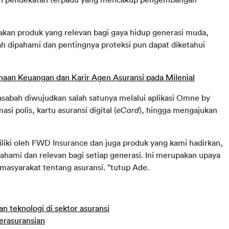
gan pendekatan terpadu yang mencakup pengembangan 
kan produk yang relevan bagi gaya hidup generasi muda, 
 dipahami dan pentingnya proteksi pun dapat diketahui 
aan Keuangan dan Karir Agen Asuransi pada Milenial
abah diwujudkan salah satunya melalui aplikasi Omne by 
si polis, kartu asuransi digital (
eCard
), hingga mengajukan 
iki oleh FWD Insurance dan juga produk yang kami hadirkan, 
hami dan relevan bagi setiap generasi. Ini merupakan upaya 
asyarakat tentang asuransi. ”tutup Ade.
 teknologi di sektor asuransi
erasuransian