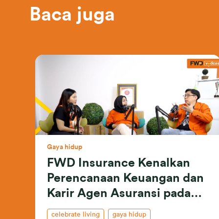
Baca juga
Gaya hidup
FWD Insurance Kenalkan
Perencanaan Keuangan dan
Karir Agen Asuransi pada
Milenial
celebrate living
gaya hidup