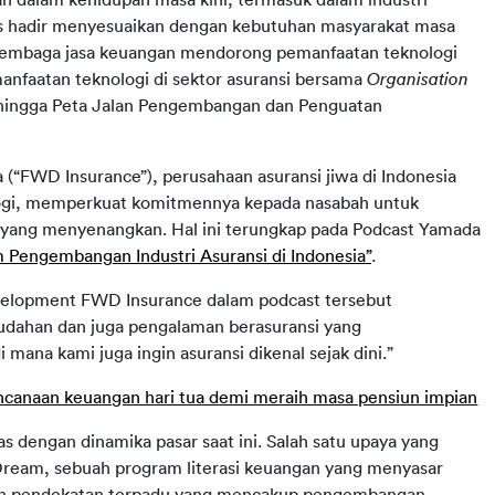
an dalam kehidupan masa kini, termasuk dalam industri 
rus hadir menyesuaikan dengan kebutuhan masyarakat masa 
r lembaga jasa keuangan mendorong pemanfaatan teknologi 
emanfaatan teknologi di sektor asuransi bersama 
Organisation 
ingga Peta Jalan Pengembangan dan Penguatan 
(“FWD Insurance”), perusahaan asuransi jiwa di Indonesia 
ogi, memperkuat komitmennya kepada nasabah untuk 
ang menyenangkan. Hal ini terungkap pada Podcast Yamada 
m Pengembangan Industri Asuransi di Indonesia”
.
evelopment FWD Insurance dalam podcast tersebut 
dahan dan juga pengalaman berasuransi yang 
mana kami juga ingin asuransi dikenal sejak dini.”
canaan keuangan hari tua demi meraih masa pensiun impian
 dengan dinamika pasar saat ini. Salah satu upaya yang 
ream, sebuah program literasi keuangan yang menyasar 