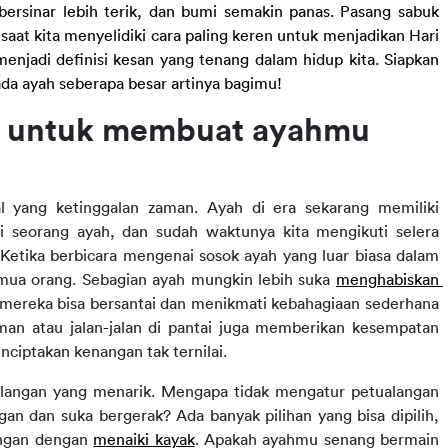
rsinar lebih terik, dan bumi semakin panas. Pasang sabuk 
at kita menyelidiki cara paling keren untuk menjadikan Hari 
enjadi definisi kesan yang tenang dalam hidup kita. Siapkan 
da ayah seberapa besar artinya bagimu!
h untuk membuat ayahmu 
l yang ketinggalan zaman. Ayah di era sekarang memiliki 
 seorang ayah, dan sudah waktunya kita mengikuti selera 
Ketika berbicara mengenai sosok ayah yang luar biasa dalam 
emua orang. Sebagian ayah mungkin lebih suka 
menghabiskan 
mereka bisa bersantai dan menikmati kebahagiaan sederhana 
aman atau jalan-jalan di pantai juga memberikan kesempatan 
iptakan kenangan tak ternilai. 
alangan yang menarik. Mengapa tidak mengatur petualangan 
n dan suka bergerak? Ada banyak pilihan yang bisa dipilih, 
ngan dengan 
menaiki kayak
. Apakah ayahmu senang bermain 