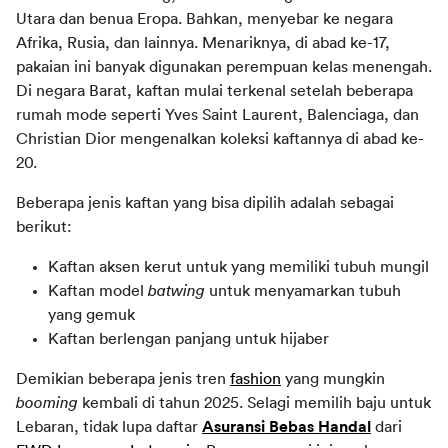
Utara dan benua Eropa. Bahkan, menyebar ke negara 
Afrika, Rusia, dan lainnya. Menariknya, di abad ke-17, 
pakaian ini banyak digunakan perempuan kelas menengah. 
Di negara Barat, kaftan mulai terkenal setelah beberapa 
rumah mode seperti Yves Saint Laurent, Balenciaga, dan 
Christian Dior mengenalkan koleksi kaftannya di abad ke-
20.
Beberapa jenis kaftan yang bisa dipilih adalah sebagai 
berikut:
Kaftan aksen kerut untuk yang memiliki tubuh mungil
Kaftan model
batwing
untuk menyamarkan tubuh
yang gemuk
Kaftan berlengan panjang untuk hijaber
Demikian beberapa jenis tren 
fashion
 yang mungkin 
booming
 kembali di tahun 2025. Selagi memilih baju untuk 
Lebaran, tidak lupa daftar 
Asuransi Bebas Handal
 dari 