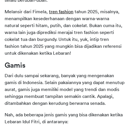
selalu berubah-ubah.
Melansir dari Fimela, 
tren fashion
 tahun 2025, misalnya, 
menampilkan kesederhanaan dengan warna-warna 
natural seperti hitam, putih, dan cokelat. Bukan cuma itu, 
warna lain juga diprediksi merajai tren fashion seperti 
cokelat tua dan burgundy. Untuk itu, yuk, intip tren 
fashion tahun 2025 yang mungkin bisa dijadikan referensi 
untuk dikenakan ketika Lebaran!
Gamis
Dari dulu sampai sekarang, banyak yang mengenakan 
gamis di Indonesia. Selain pakaiannya yang dapat menutup 
aurat, gamis juga memiliki model yang trendi dan modis 
sehingga membuat tampilan semakin cantik. Apalagi, 
ditambahkan dengan kerudung berwarna senada.
Nah, ada beberapa jenis gamis yang bisa dikenakan ketika 
Lebaran Idul Fitri, di antaranya: