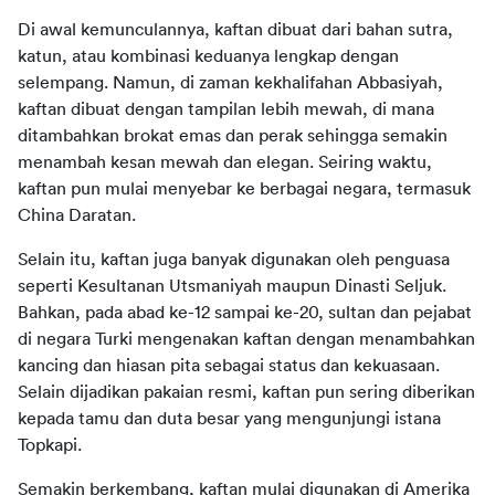
Di awal kemunculannya, kaftan dibuat dari bahan sutra, 
katun, atau kombinasi keduanya lengkap dengan 
selempang. Namun, di zaman kekhalifahan Abbasiyah, 
kaftan dibuat dengan tampilan lebih mewah, di mana 
ditambahkan brokat emas dan perak sehingga semakin 
menambah kesan mewah dan elegan. Seiring waktu, 
kaftan pun mulai menyebar ke berbagai negara, termasuk 
China Daratan.
Selain itu, kaftan juga banyak digunakan oleh penguasa 
seperti Kesultanan Utsmaniyah maupun Dinasti Seljuk. 
Bahkan, pada abad ke-12 sampai ke-20, sultan dan pejabat 
di negara Turki mengenakan kaftan dengan menambahkan 
kancing dan hiasan pita sebagai status dan kekuasaan. 
Selain dijadikan pakaian resmi, kaftan pun sering diberikan 
kepada tamu dan duta besar yang mengunjungi istana 
Topkapi.
Semakin berkembang, kaftan mulai digunakan di Amerika 