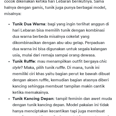
cocok dikenakan ketika hari Lebaran berikutnya. Sama 
halnya dengan gamis, tunik juga punya berbagai model, 
misalnya:
Tunik Dua Warna
: bagi yang ingin terlihat anggun di
hari Lebaran bisa memilih tunik dengan kombinasi
dua warna berbeda misalnya cokelat yang
dikombinasikan dengan abu-abu gelap. Perpaduan
dua warna ini bisa digunakan untuk segala kalangan
usia, mulai dari remaja sampai orang dewasa.
Tunik Ruffle
: mau menampilkan outfit bergaya
chic
style
? Maka, pilih tunik
ruffle
. Di mana, tunik ini
memiliki ciri khas yaitu bagian perut ke bawah dibuat
dengan aksen
ruffle
, kemudian bagian atasnya diberi
kancing sehingga membuat tampilan makin cantik
ketika memakainya.
Tunik Kancing Depan
: tampil feminin dan awet muda
dengan tunik kancing depan. Model pakaian ini tidak
hanya menciptakan kecantikan tapi juga membuat