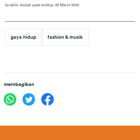
terakhir diubah pada testing
:
28 Maret 2025
gaya hidup
fashion & musik
membagikan