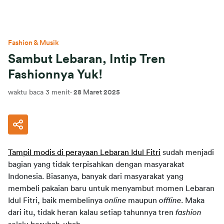
Fashion & Musik
Sambut Lebaran, Intip Tren
Fashionnya Yuk!
waktu baca 3 menit
·
28 Maret 2025
Tampil modis di perayaan Lebaran Idul Fitri
 sudah menjadi 
bagian yang tidak terpisahkan dengan masyarakat 
Indonesia. Biasanya, banyak dari masyarakat yang 
membeli pakaian baru untuk menyambut momen Lebaran 
Idul Fitri, baik membelinya 
online
 maupun 
offline
. Maka 
dari itu, tidak heran kalau setiap tahunnya tren 
fashion