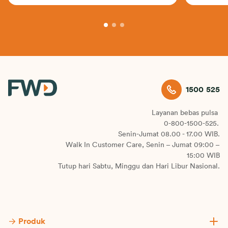
1500 525
Layanan bebas pulsa
0-800-1500-525.
Senin-Jumat 08.00 - 17.00 WIB.
Walk In Customer Care, Senin – Jumat 09:00 –
15:00 WIB
Tutup hari Sabtu, Minggu dan Hari Libur Nasional.
Produk