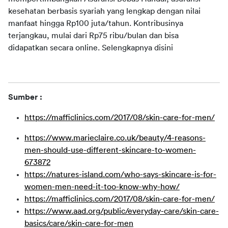
kesehatan berbasis syariah yang lengkap dengan nilai 
manfaat hingga Rp100 juta/tahun.
Kontribusinya 
terjangkau, mulai dari Rp75 ribu/bulan dan bisa 
didapatkan secara
online
. Selengkapnya disini
Sumber :
https://mafficlinics.com/2017/08/skin-care-for-men/
https://www.marieclaire.co.uk/beauty/4-reasons-
men-should-use-different-skincare-to-women-
673872
https://natures-island.com/who-says-skincare-is-for-
women-men-need-it-too-know-why-how/
https://mafficlinics.com/2017/08/skin-care-for-men/
https://www.aad.org/public/everyday-care/skin-care-
basics/care/skin-care-for-men