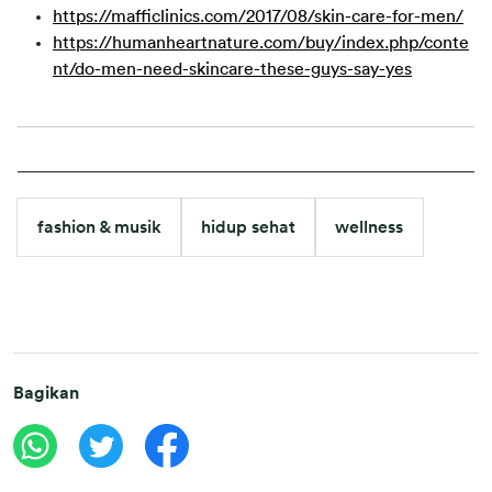
https://mafficlinics.com/2017/08/skin-care-for-men/
https://humanheartnature.com/buy/index.php/conte
nt/do-men-need-skincare-these-guys-say-yes
fashion & musik
hidup sehat
wellness
Bagikan