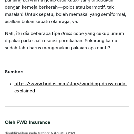
panjang berwarna gelap atau 
khaki 
yang dipadukan 
dengan kemeja berkerah—polos atau bermotif, tak 
masalah! Untuk sepatu, boleh memakai yang semiformal, 
asalkan bukan sepatu olahraga, ya.
Nah, itu dia beberapa tipe 
dress code 
yang cukup umum 
dipakai pada saat resepsi pernikahan. Sekarang kamu 
sudah tahu harus mengenakan pakaian apa nanti?
Sumber:
https://www.brides.com/story/wedding-dress-code-
explained
Oleh FWD Insurance
dipublikasikan pada testing
:
6 Agustus 2021