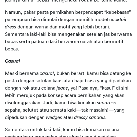
jadinya kamu “bebas” mengenakan 
outfit 
bertamu kamu.
Namun, pakar pesta pernikahan berpendapat “kebebasan” 
perempuan bisa dimulai dengan memilih model 
cocktail 
dress
 dengan warna dan motif yang lebih berani. 
Sementara laki-laki bisa mengenakan setelan jas berwarna 
bebas serta paduan dasi berwarna cerah atau bermotif 
bebas.
Casual
Meski bernama 
casual
, bukan berarti kamu bisa datang ke 
pesta dengan setelan kaus atau baju biasa yang dipadukan 
dengan rok atau celana 
jeans
, ya! Pasalnya, “kasul” di sini 
lebih merujuk pada konsep acara pernikahan yang akan 
diselenggarakan. Jadi, kamu bisa kenakan 
sundress
sepaha, selutut atau semata kaki—tak masalah!—yang 
dipadukan dengan 
wedges 
atau 
dressy sandals.
Sementara untuk laki-laki, kamu bisa kenakan celana 