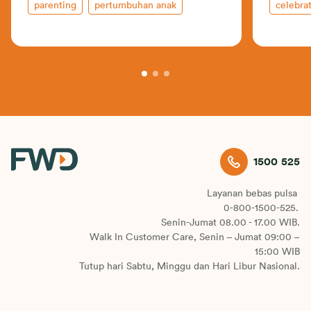
parenting
pertumbuhan anak
celebrat
1500 525
Layanan bebas pulsa
0-800-1500-525.
Senin-Jumat 08.00 - 17.00 WIB.
Walk In Customer Care, Senin – Jumat 09:00 –
15:00 WIB
Tutup hari Sabtu, Minggu dan Hari Libur Nasional.