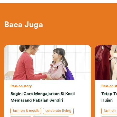
Baca Juga
Passion story
Passion s
Begini Cara Mengajarkan Si Kecil
Tetap T
Memasang Pakaian Sendiri
Hujan
fashion & musik
celebrate living
fashion