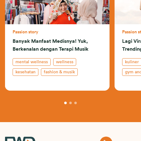
Passion story
Passion s
Banyak Manfaat Medisnya! Yuk,
Lagi Vi
Berkenalan dengan Terapi Musik
Trending
mental wellness
wellness
kuliner
kesehatan
fashion & musik
gym and
hidup sehat
wellnes
kesehat