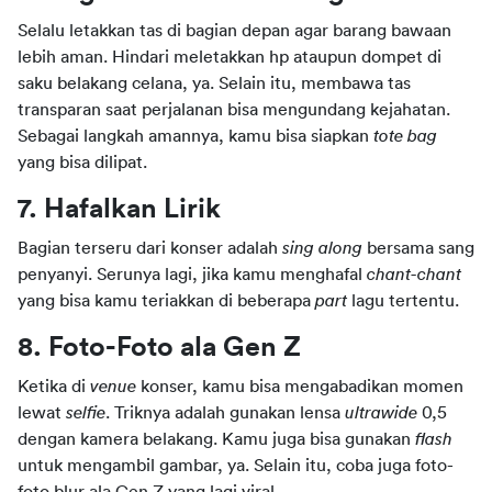
Selalu letakkan tas di bagian depan agar barang bawaan 
lebih aman. Hindari meletakkan hp ataupun dompet di 
saku belakang celana, ya. Selain itu, membawa tas 
transparan saat perjalanan bisa mengundang kejahatan. 
Sebagai langkah amannya, kamu bisa siapkan 
tote bag 
yang bisa dilipat.
7. Hafalkan Lirik
Bagian terseru dari konser adalah 
sing along
 bersama sang 
penyanyi. Serunya lagi, jika kamu menghafal
 chant-chant 
yang bisa kamu teriakkan di beberapa 
part 
lagu tertentu.
8. Foto-Foto ala Gen Z
Ketika di 
venue 
konser, kamu bisa mengabadikan momen 
lewat 
selfie
. Triknya adalah gunakan lensa 
ultrawide 
0,5 
dengan kamera belakang. Kamu juga bisa gunakan 
flash 
untuk mengambil gambar, ya. Selain itu, coba juga foto-
foto blur ala Gen Z yang lagi viral.