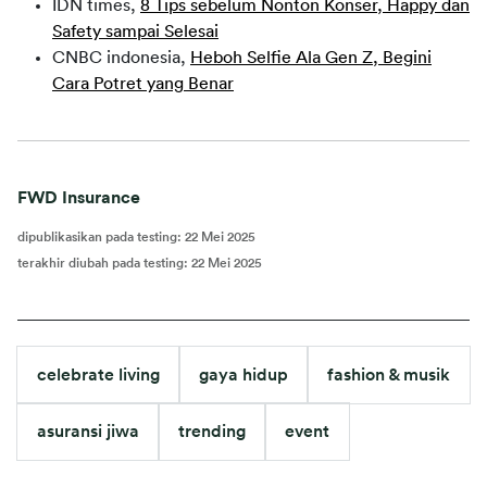
IDN times,
8 Tips sebelum Nonton Konser, Happy dan
Safety sampai Selesai
CNBC indonesia,
Heboh Selfie Ala Gen Z, Begini
Cara Potret yang Benar
FWD Insurance
dipublikasikan pada testing
:
22 Mei 2025
terakhir diubah pada testing
:
22 Mei 2025
celebrate living
gaya hidup
fashion & musik
asuransi jiwa
trending
event