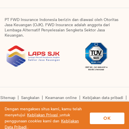
PT FWD Insurance Indonesia berizin dan diawasi oleh Otoritas
Jasa Keuangan (OJK). FWD Insurance adalah anggota dari
Lembaga Alternatif Penyelesaian Sengketa Sektor Jasa
Keuangan.
Sitemap
Sangkalan
Keamanan online
Kebijakan data pribadi
Pengumuman unit syariah
Informasi pengkinian layanan
Dengan mengakses situs kami, kamu telah
menyetujui
Kebijakan Privasi
untuk
© Copyright 2026 PT FWD Insurance Indonesia. All rights
OK
penggunaan
cookies
kami dan
Kebijakan
reserved.
Data Pribadi
.