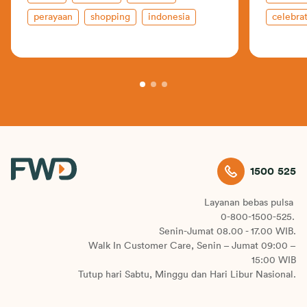
perayaan
shopping
indonesia
celebrat
fashion & musik
asuransi jiwa
travel
1500 525
Layanan bebas pulsa
0-800-1500-525.
Senin-Jumat 08.00 - 17.00 WIB.
Walk In Customer Care, Senin – Jumat 09:00 –
15:00 WIB
Tutup hari Sabtu, Minggu dan Hari Libur Nasional.