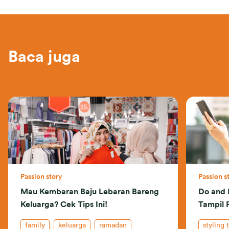
Baca juga
Passion story
Passion s
Mau Kembaran Baju Lebaran Bareng
Do and 
Keluarga? Cek Tips Ini!
Tampil 
family
keluarga
ramadan
styling 