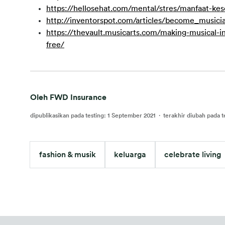
https://hellosehat.com/mental/stres/manfaat-ke
http://inventorspot.com/articles/become_musicia
https://thevault.musicarts.com/making-musical-
free/
Oleh FWD Insurance
dipublikasikan pada testing
:
1 September 2021
·
terakhir diubah pada t
fashion & musik
keluarga
celebrate living