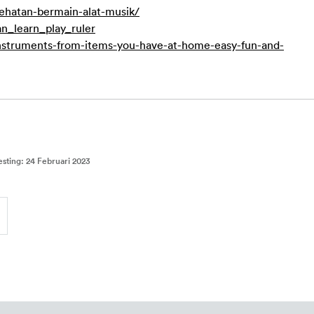
sehatan-bermain-alat-musik/
n_learn_play_ruler
instruments-from-items-you-have-at-home-easy-fun-and-
esting
:
24 Februari 2023