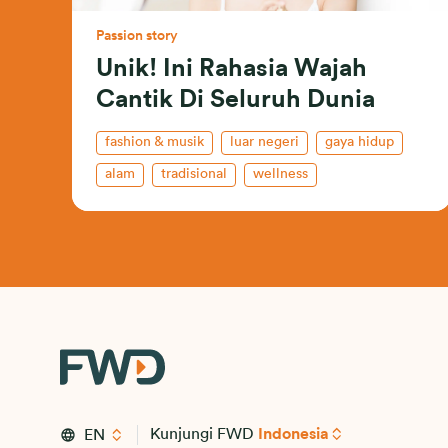
Passion story
Unik! Ini Rahasia Wajah
Cantik Di Seluruh Dunia
fashion & musik
luar negeri
gaya hidup
alam
tradisional
wellness
Kunjungi FWD
Indonesia
EN