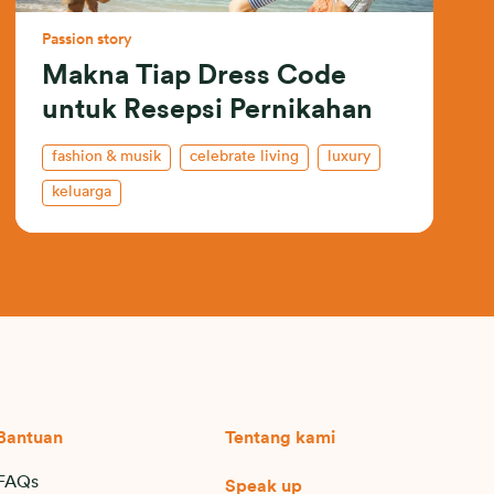
Passion story
Makna Tiap Dress Code
untuk Resepsi Pernikahan
fashion & musik
celebrate living
luxury
keluarga
Bantuan
Tentang kami
FAQs
Speak up