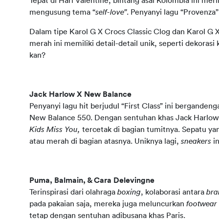
Tepat di Hari Valentine, bintang asal Kolombia ini mer
mengusung tema “
self-love”
. Penyanyi lagu “Provenza”
Dalam tipe Karol G X Crocs Classic Clog dan Karol G
merah ini memiliki detail-detail unik, seperti dekorasi
kan?
Jack Harlow X New Balance
Penyanyi lagu hit berjudul “First Class” ini berganden
New Balance 550. 
Dengan sentuhan khas Jack Harlow,
Kids Miss You, 
tercetak di bagian tumitnya.
Sepatu yan
atau merah di bagian atasnya. Uniknya lagi, 
sneakers 
i
Puma, Balmain, & Cara Delevingne
Terinspirasi dari olahraga 
boxing
, kolaborasi antara 
bra
pada pakaian saja, mereka juga meluncurkan 
footwear 
tetap dengan sentuhan adibusana khas Paris.