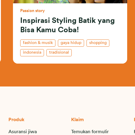
Passion story
Inspirasi Styling Batik yang
Bisa Kamu Coba!
fashion & musik
gaya hidup
shopping
indonesia
tradisional
Produk
Klaim
Asuransi jiwa
Temukan formulir