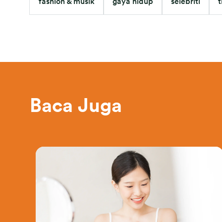
fashion & musik
gaya hidup
selebriti
t
Baca Juga