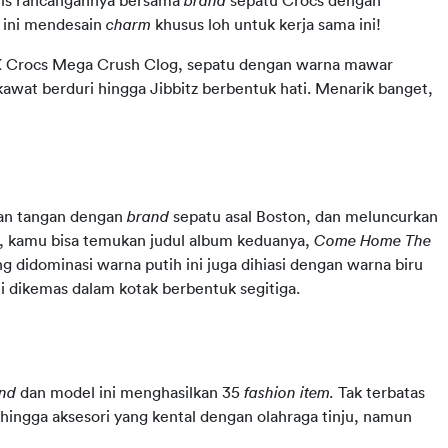
ilis rancangannya bersama 
brand 
sepatu Crocs dengan 
 ini mendesain 
charm 
khusus loh untuk kerja sama ini!
 X Crocs Mega Crush Clog, sepatu dengan warna mawar 
 kawat berduri hingga Jibbitz berbentuk hati. Menarik banget, 
gan tangan dengan 
brand 
sepatu asal Boston, dan meluncurkan 
 kamu bisa temukan judul album keduanya, 
Come Home The 
g didominasi warna putih ini juga dihiasi dengan warna biru 
ni dikemas dalam kotak berbentuk segitiga.
nd 
dan model ini menghasilkan 35 
fashion item. 
Tak terbatas 
hingga aksesori yang kental dengan olahraga tinju, namun 