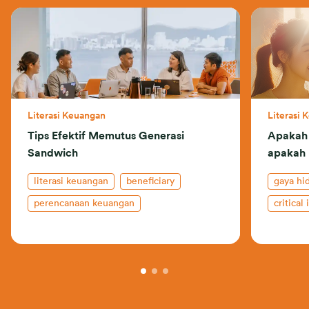
Literasi Keuangan
Literasi 
Tips Efektif Memutus Generasi
Apakah
Sandwich
apakah
literasi keuangan
beneficiary
gaya hi
perencanaan keuangan
critical 