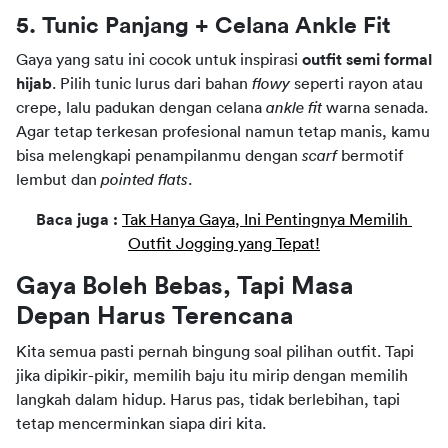
5. Tunic Panjang + Celana Ankle Fit
Gaya yang satu ini cocok untuk inspirasi 
outfit semi formal 
hijab
. Pilih tunic lurus dari bahan 
flowy 
seperti rayon atau 
crepe, lalu padukan dengan celana 
ankle fit 
warna senada. 
Agar tetap terkesan profesional namun tetap manis, kamu 
bisa melengkapi penampilanmu dengan 
scarf 
bermotif 
lembut dan 
pointed flats
.
Baca juga : 
Tak Hanya Gaya, Ini Pentingnya Memilih 
Outfit Jogging yang Tepat!
Gaya Boleh Bebas, Tapi Masa 
Depan Harus Terencana
Kita semua pasti pernah bingung soal pilihan outfit. Tapi 
jika dipikir-pikir, memilih baju itu mirip dengan memilih 
langkah dalam hidup. Harus pas, tidak berlebihan, tapi 
tetap mencerminkan siapa diri kita.