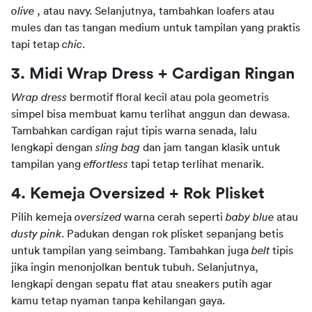
olive 
, atau navy. Selanjutnya, tambahkan loafers atau 
mules dan tas tangan medium untuk tampilan yang praktis 
tapi tetap 
chic
.
3. Midi Wrap Dress + Cardigan Ringan
Wrap dress 
bermotif floral kecil atau pola geometris 
simpel bisa membuat kamu terlihat anggun dan dewasa. 
Tambahkan cardigan rajut tipis warna senada, lalu 
lengkapi dengan 
sling bag
 dan jam tangan klasik untuk 
tampilan yang 
effortless 
tapi tetap terlihat menarik.
4. Kemeja Oversized + Rok Plisket
Pilih kemeja 
oversized 
warna cerah seperti 
baby blue 
atau 
dusty pink
. Padukan dengan rok plisket sepanjang betis 
untuk tampilan yang seimbang. Tambahkan juga 
belt 
tipis 
jika ingin menonjolkan bentuk tubuh. Selanjutnya, 
lengkapi dengan sepatu flat atau sneakers putih agar 
kamu tetap nyaman tanpa kehilangan gaya.