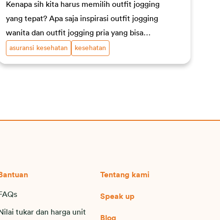
Kenapa sih kita harus memilih outfit jogging
yang tepat? Apa saja inspirasi outfit jogging
wanita dan outfit jogging pria yang bisa
kamu coba? Cari tahu selengkapnya di sini!
asuransi kesehatan
kesehatan
Bantuan
Tentang kami
FAQs
Speak up
Nilai tukar dan harga unit
Blog