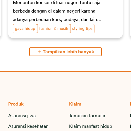
Menonton konser di luar negeri tentu saja
berbeda dengan di dalam negeri karena
adanya perbedaan kurs, budaya, dan lain
sebagainya.
gaya hidup
fashion & musik
styling tips
Tampilkan lebih banyak
Produk
Klaim
Asuransi jiwa
Temukan formulir
Asuransi kesehatan
Klaim manfaat hidup