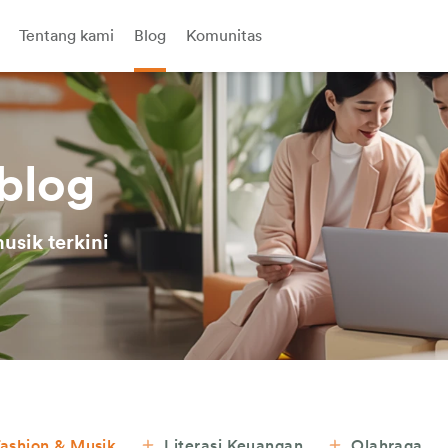
Tentang kami
Blog
Komunitas
blog
usik terkini
ashion & Musik
Literasi Keuangan
Olahraga