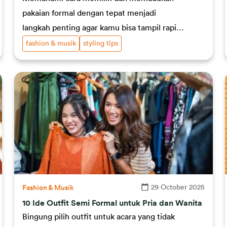
pakaian formal dengan tepat menjadi
langkah penting agar kamu bisa tampil rapi,
elegan, sekaligus percaya diri.
fashion & musik
styling tips
29 October 2025
Fashion & Musik
10 Ide Outfit Semi Formal untuk Pria dan Wanita
Bingung pilih outfit untuk acara yang tidak