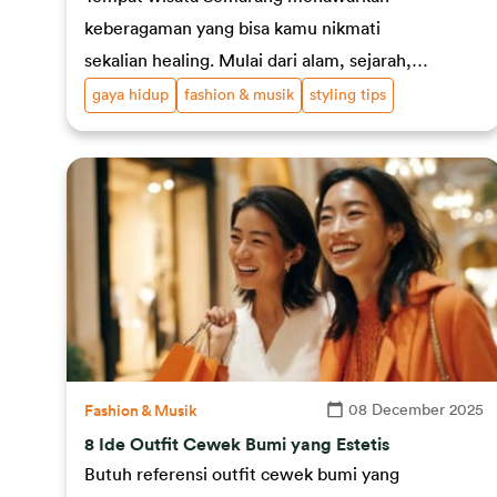
keberagaman yang bisa kamu nikmati
sekalian healing. Mulai dari alam, sejarah,
hingga wisata keluarga, cek rekomendasinya
gaya hidup
fashion & musik
styling tips
di sini!
08 December 2025
Fashion & Musik
8 Ide Outfit Cewek Bumi yang Estetis
Butuh referensi outfit cewek bumi yang