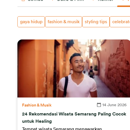
gaya hidup
fashion & musik
styling tips
celebrat
14 June 2026
Fashion & Musik
24 Rekomendasi Wisata Semarang Paling Cocok
untuk Healing
Tempat wisata Semarang menawarkan