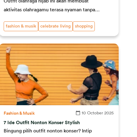
Outfit olahraga hijab ini akan membuat
aktivitas olahragamu terasa nyaman tanpa
harus mengorbankan penampilan.
fashion & musik
celebrate living
shopping
10 October 2025
Fashion & Musik
7 Ide Outfit Nonton Konser Stylish
Bingung pilih outfit nonton konser? Intip