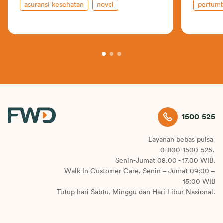
asuransi kesehatan
novel
pertum
celebrate living
1500 525
Layanan bebas pulsa
0-800-1500-525.
Senin-Jumat 08.00 - 17.00 WIB.
Walk In Customer Care, Senin – Jumat 09:00 –
15:00 WIB
Tutup hari Sabtu, Minggu dan Hari Libur Nasional.