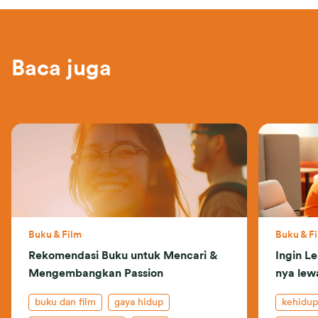
Baca juga
Buku & Film
Buku & F
Rekomendasi Buku untuk Mencari &
Ingin Le
Mengembangkan Passion
nya lew
buku dan film
gaya hidup
kehidup