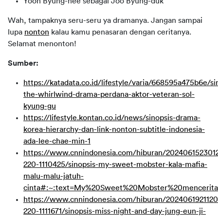
Yoon Byung-hee sebagai Joo Byung-duk
Wah, tampaknya seru-seru ya dramanya. Jangan sampai 
lupa 
nonton
 kalau kamu penasaran dengan ceritanya. 
Selamat menonton!
Sumber:
https://katadata.co.id/lifestyle/varia/668595a475b6e/si
the-whirlwind-drama-perdana-aktor-veteran-sol-
kyung-gu
https://lifestyle.kontan.co.id/news/sinopsis-drama-
korea-hierarchy-dan-link-nonton-subtitle-indonesia-
ada-lee-chae-min-1
https://www.cnnindonesia.com/hiburan/202406152301
220-1110425/sinopsis-my-sweet-mobster-kala-mafia-
malu-malu-jatuh-
cinta#:~:text=My%20Sweet%20Mobster%20mencerit
https://www.cnnindonesia.com/hiburan/2024061921120
220-1111671/sinopsis-miss-night-and-day-jung-eun-ji-