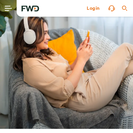
Login