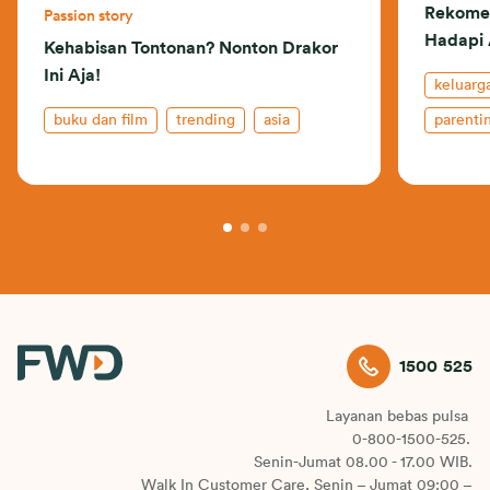
Rekomen
Passion story
Hadapi
Kehabisan Tontonan? Nonton Drakor
Ini Aja!
keluarg
buku dan film
trending
asia
parenti
buku da
1500 525
Layanan bebas pulsa
0-800-1500-525.
Senin-Jumat 08.00 - 17.00 WIB.
Walk In Customer Care, Senin – Jumat 09:00 –