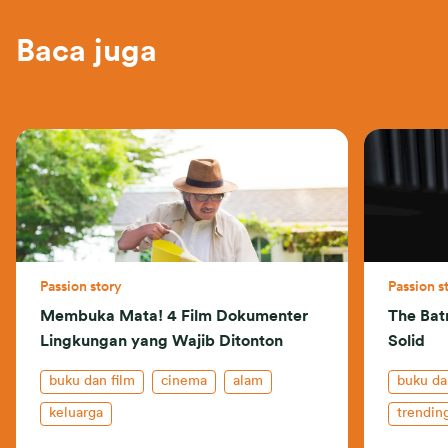
Baca juga
Passion story
Passion s
Membuka Mata! 4 Film Dokumenter
The Bat
Lingkungan yang Wajib Ditonton
Solid
buku dan film
cinema
alam
buku da
keluarga
trendin