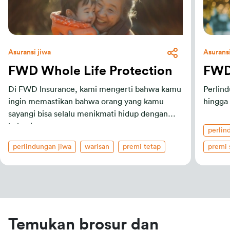
Asuransi jiwa
Asuransi
FWD Whole Life Protection
FWD 
Di FWD Insurance, kami mengerti bahwa kamu
Perlin
ingin memastikan bahwa orang yang kamu
hingga
sayangi bisa selalu menikmati hidup dengan
bahagia.
perlin
perlindungan jiwa
warisan
premi tetap
premi 
Temukan brosur dan