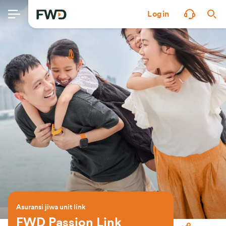
Login
Asuransi jiwa unit link
FWD Passion Link