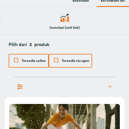
kesehatan
kecelakaan diri
Investasi (unit link)
Pilih dari
2
produk
Tersedia online
Tersedia via agen
perlindungan jiwa
kecelakaan diri
disabilitas total & tetap