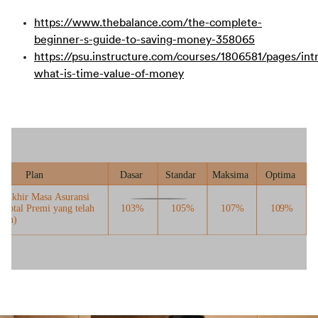
https://www.thebalance.com/the-complete-
beginner-s-guide-to-saving-money-358065
https://psu.instructure.com/courses/1806581/pages/int
what-is-time-value-of-money