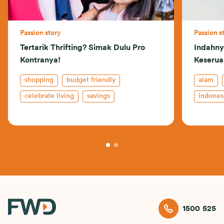
Passion story
Passion s
Tertarik Thrifting? Simak Dulu Pro
Indahny
Kontranya!
Keserua
shopping
budget friendly
alam
celebrate living
savings
indones
1500 525