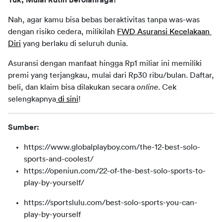
Yuk, Mulai Rutin Berolahraga!
Nah, agar kamu bisa bebas beraktivitas tanpa was-was 
dengan risiko cedera, milikilah 
FWD Asuransi Kecelakaan 
Diri
 yang berlaku di seluruh dunia. 
Asuransi dengan manfaat hingga Rp1 miliar ini memiliki 
premi yang terjangkau, mulai dari Rp30 ribu/bulan. Daftar, 
beli, dan klaim bisa dilakukan secara 
online
. Cek 
selengkapnya
 di sini
! 
Sumber:
https://www.globalplayboy.com/the-12-best-solo-
sports-and-coolest/
https://openiun.com/22-of-the-best-solo-sports-to-
play-by-yourself/
https://sportslulu.com/best-solo-sports-you-can-
play-by-yourself