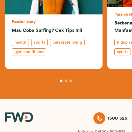
Passion s
Passion story
Berkena
Mau Coba Surfing? Cek Tips Ini!
Manfaa
health
sports
celebrate living
hidup s
gym and fitness
sports
1500 525
Toll-free
0-800-1500-525.