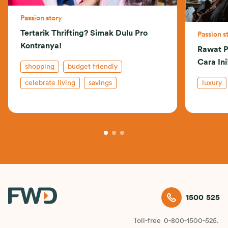
Passion story
Tertarik Thrifting? Simak Dulu Pro
Passion s
Kontranya!
Rawat P
Cara Ini
shopping
budget friendly
celebrate living
savings
luxury
1500 525
Toll-free
0-800-1500-525.