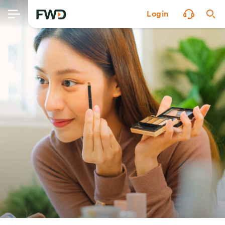
Login