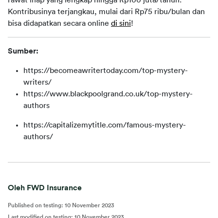
rawat inap yang lengkap hingga Rp100 juta/tahun. 
Kontribusinya terjangkau, mulai dari Rp75 ribu/bulan dan 
bisa didapatkan secara online 
di sini
!
Sumber:
https://becomeawritertoday.com/top-mystery-
writers/
https://www.blackpoolgrand.co.uk/top-mystery-
authors
https://capitalizemytitle.com/famous-mystery-
authors/
Oleh FWD Insurance
Published on testing
:
10 November 2023
Last modified on testing
:
10 November 2023