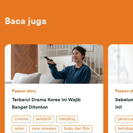
Baca juga
Passion story
Passion s
Terbaru! Drama Korea Ini Wajib
Sebelum
Banget Ditonton
Ini!
cinema
selebriti
trending
perenc
asian
new releases
buku dan film
kehidup