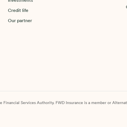
Investments
WD Insurance;
Credit life
. mematuhi undang-undang dan peraturan yang berlaku atau
Our partner
ewajiban hukum lainnya baik yang berlaku di wilayah hukum
ndonesia atau di wilayah hukum negara lain di mana afiliasi
WD Insurance menjalankan kegiatan usahanya;
. melakukan analisis data, pencocokan data dan/atau penelitian
ang dilakukan oleh FWD Insurance dan/atau lembaga lainnya;
an/atau
. tujuan lain yang diberitahukan oleh FWD Insurance dan/atau
erwakilannya termasuk agen dan/atau tenaga pemasarnya
ecara eksplisit dan tidak bertentangan dengan peraturan
erundang-undangan yang berlaku, pada saat pengumpulan
ata Pribadi. Kecuali dalam hal penggunaan Data Pribadi Saya
e Financial Services Authority. FWD Insurance is a member or Alternat
an/atau Kami untuk tujuan lain tersebut
iizinkan oleh UUPDP dan/atau peraturan perundang-undangan
ang berlaku lainnya.