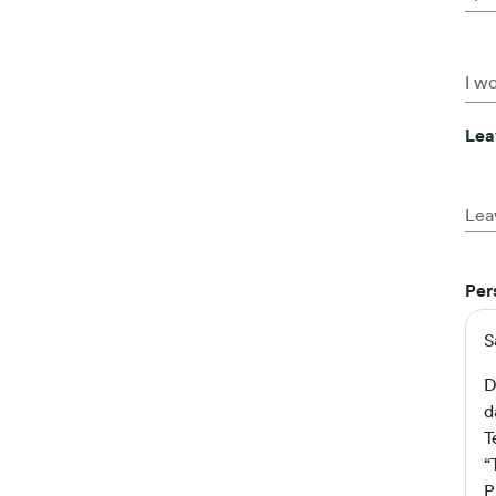
I w
Lea
Lea
Per
S
D
d
T
“
P