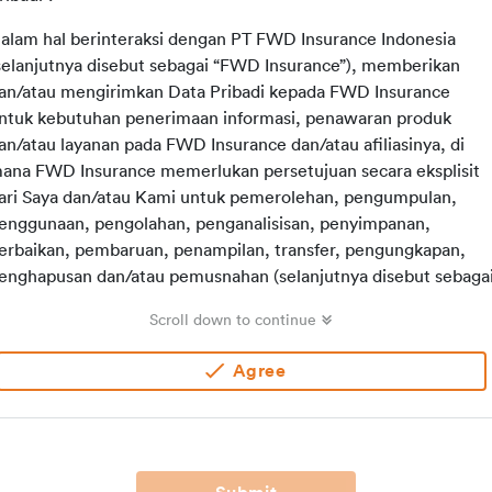
alam hal berinteraksi dengan PT FWD Insurance Indonesia
selanjutnya disebut sebagai “FWD Insurance”), memberikan
an/atau mengirimkan Data Pribadi kepada FWD Insurance
ntuk kebutuhan penerimaan informasi, penawaran produk
an/atau layanan pada FWD Insurance dan/atau afiliasinya, di
ana FWD Insurance memerlukan persetujuan secara eksplisit
ari Saya dan/atau Kami untuk pemerolehan, pengumpulan,
enggunaan, pengolahan, penganalisisan, penyimpanan,
erbaikan, pembaruan, penampilan, transfer, pengungkapan,
enghapusan dan/atau pemusnahan (selanjutnya disebut sebaga
Pemrosesan”) Data Pribadi Saya dan/atau Kami sebagaimana
Scroll down to continue
iwajibkan dalam Kebijakan Data Pribadi FWD Insurance dan
ndang-Undang No. 27 Tahun 2022 tentang Pelindungan Data
Agree
ribadi (selanjutnya disebut sebagai “UUPDP”). Dengan tetap
unduk pada ketentuan dalam Kebijakan Data Pribadi FWD
nsurance, Saya dan/atau Kami dengan ini memberikan
ersetujuan dengan rincian dan ketentuan sebagai berikut: