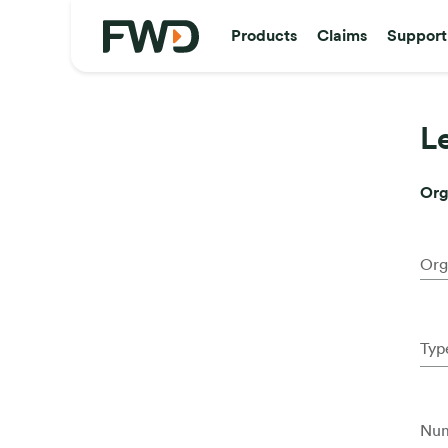
Products
Claims
Support
L
Org
Org
Typ
Num