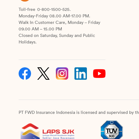
F
Toll-free
0-800-1500-525.
e
Monday-Friday 08.00 AM-17.00 PM.
Walk In Customer Care, Monday – Friday
k
09.00 AM – 15.00 PM
I
Closed on Saturday, Sunday and Public
F
Holidays.
f
y
d
g
p
s
p
D
PT FWD Insurance Indonesia is licensed and supervised by th
d
d
y