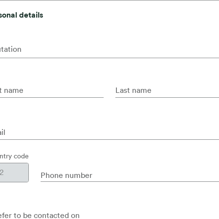
sonal details
utation
st name
Last name
il
ntry code
Phone number
refer to be contacted on