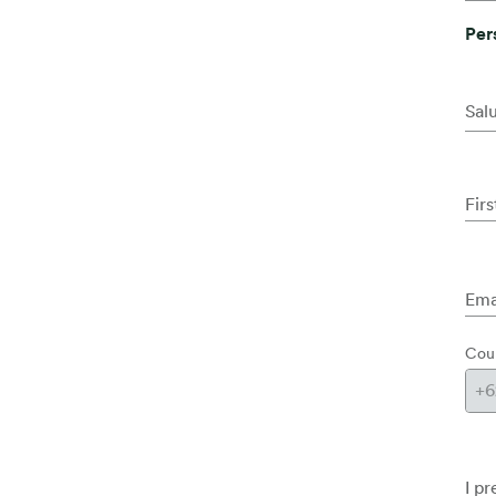
Per
Sal
Fir
Ema
Cou
I p